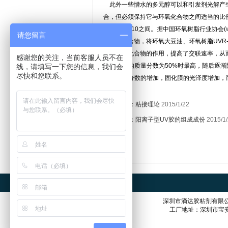
此外一些憎水的多元醇可以和引发剂光解产生
合，但必须保持它与环氧化合物之间适当的比
之比在3～10之间。据中国环氧树脂行业协会(
请您留言
多羟基化合物，将环氧大豆油、环氧树脂UVR-6
醇与环氧化合物的作用，提高了交联速率，从
感谢您的关注，当前客服人员不在
率在ESO的质量分数为50%时最高，随后逐
线，请填写一下您的信息，我们会
尽快和您联系。
ESO质量分数的增加，固化膜的光泽度增加，
上一篇：
粘接理论
2015/1/22
下一篇：
阳离子型UV胶的组成成份
2015/1
深圳市滴达胶粘剂有限
工厂地址：深圳市宝