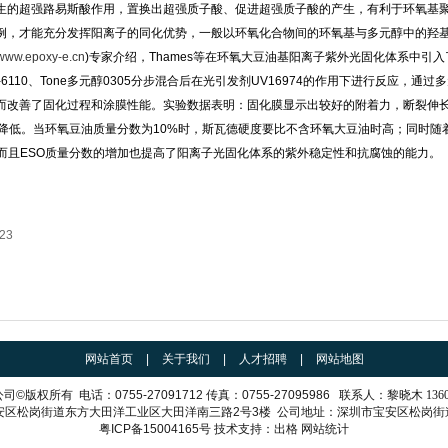
的超强路易斯酸作用，置换出超强质子酸、促进超强质子酸的产生，有利于环氧基
例，才能充分发挥阳离子的同化优势，一般以环氧化合物间的环氧基与多元醇中的羟
www.epoxy-e.cn
)专家介绍，Thames等在环氧大豆油基阳离子紫外光固化体系中引入
110、Tone多元醇0305分步混合后在光引发剂UV16974的作用下进行反应，通过
而改善了固化过程和涂膜性能。实验数据表明：固化膜显示出较好的附着力，断裂伸
渐降低。当环氧豆油质量分数为10%时，斯瓦德硬度要比不含环氧大豆油时高；同时随
而且ESO质量分数的增加也提高了阳离子光固化体系的紫外稳定性和抗腐蚀的能力。
/23
网站首页
|
关于我们
|
人才招聘
|
网站地图
公司
©
版权所有
电话：
0755-27091712
传真：
0755-27095986
联系人：
黎晓木 1360
安区松岗街道东方大田洋工业区大田洋南三路
2
号
3
楼
公司地址：深圳市宝安区松岗街
粤ICP备15004165号
技术支持：
出格
网站统计