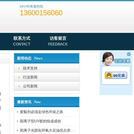
24小时客服热线
13600156060
联系方式
访客留言
CONTACT
FEEDBACK
新闻动态 News
技术支持
行业新闻
公司新闻
脂
于
最新资讯 New
起
胶黏剂必须走绿色环保之路
阳离子型UV胶的组成成份
涂
阳离子光固化环氧大豆油优点突. . .
光