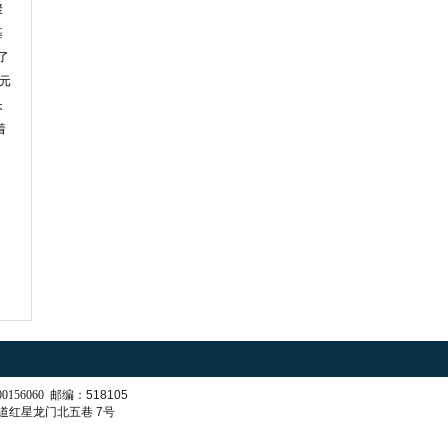
聚
基
了
多元
长
着
0156060
邮编：
518105
道红星龙门北五巷
7
号