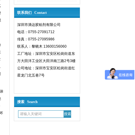
其
联系我们 Contact
键
积
深圳市滴达胶粘剂有限公司
电话：0755-27091712
传真：0755-27095986
特
联系人：黎晓木 13600156060
在
工厂地址：深圳市宝安区松岗街道东
R
方大田洋工业区大田洋南三路2号3楼
，
公司地址：深圳市宝安区松岗街道红
膜
星龙门北五巷7号
涂
绝
搜索 Search
-
环
、