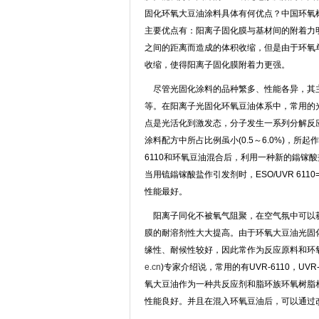
固化环氧大豆油涂料具体有何优点？中国环氧
主要优点有：阳离子固化膜与基材间的附着力
之间的距离而造成的体积收缩，但是由于环氧
收缩，使得阳离子固化膜附着力更强。
尽管光固化涂料的品种繁多、性能各异，其主
等。在阳离子光固化环氧豆油体系中，常用的
点是光活化到激发态，分子发生一系列分解反
涂料配方中所占比例虽小(0.5～6.0%)，
6110和环氧豆油混合后，利用一种新的鎓镓
当用锍鎓镓酸盐作引发剂时，ESO/UVR 6110
性能最好。
阳离子同化不被氧气阻聚，在空气氛中可以获
膜的耐溶剂性大大提高。由于环氧大豆油光固
缘性、耐候性较好，因此常作为反应原料和环
e.cn
)专家介绍说，常用的有UVR-6110，U
氧大豆油作为一种共反应剂和脂环族环氧树脂相
性能良好。并且在混入环氧豆油后，可以通过