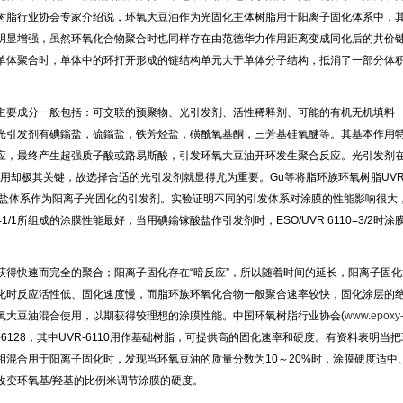
树脂行业协会专家介绍说，环氧大豆油作为光固化主体树脂用于阳离子固化体系中，
明显增强，虽然环氧化合物聚合时也同样存在由范德华力作用距离变成同化后的共价
单体聚合时，单体中的环打开形成的链结构单元大于单体分子结构，抵消了一部分体
要成分一般包括：可交联的预聚物、光引发剂、活性稀释剂、可能的有机无机填料
光引发剂有碘鎓盐，硫鎓盐，铁芳烃盐，磺酰氧基酮，三芳基硅氧醚等。其基本作用
应，最终产生超强质子酸或路易斯酸，引发环氧大豆油开环发生聚合反应。光引发剂
所起作用却极其关键，故选择合适的光引发剂就显得尤为重要。Gu等将脂环族环氧树脂UV
酸盐体系作为阳离子光固化的引发剂。实验证明不同的引发体系对涂膜的性能影响很大
=1/1所组成的涂膜性能最好，当用碘鎓镓酸盐作引发剂时，ESO/UVR 6110=3/2时涂
得快速而完全的聚合；阳离子固化存在“暗反应”，所以随着时间的延长，阳离子固化
化时反应活性低、固化速度慢，而脂环族环氧化合物一般聚合速率较快，固化涂层的
氧大豆油混合使用，以期获得较理想的涂膜性能。中国环氧树脂行业协会(
www.epoxy
VR-6128，其中UVR-6110用作基础树脂，可提供高的固化速率和硬度。有资料表明当把
混合用于阳离子固化时，发现当环氧豆油的质量分数为10～20%时，涂膜硬度适中
改变环氧基/羟基的比例米调节涂膜的硬度。